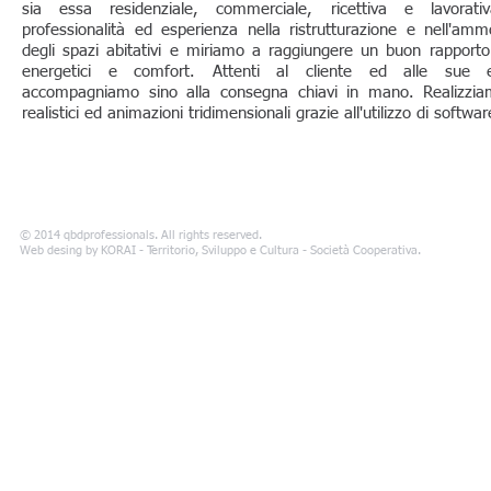
sia essa residenziale, commerciale, ricettiva e lavorat
professionalità ed esperienza nella ristrutturazione e nell'a
degli spazi abitativi e miriamo a raggiungere un buon rapport
energetici e comfort. Attenti al cliente ed alle sue e
accompagniamo sino alla consegna chiavi in mano. Realizzia
realistici ed animazioni tridimensionali grazie all'utilizzo di softwar
© 2014 qbdprofessionals. All rights reserved.
Web desing by ​KORAI - Territorio, Sviluppo e Cultura - Società Cooperativa.