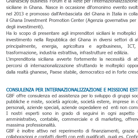
GhanaSicily Business Forum è la Rete per l'internazionalizzazione
siciliane in Ghana. Nasce in occasione dll'omonimo evento svol
nel 2013 e promosso dall'Ambasciata del Ghana in Italia in coll
il Ghana Investment Promotion Center (Agenzia governativa per
degli investimenti).
Ha lo scopo di presentare agli imprenditori siciliani le molteplici
investimento nella Repubblica del Ghana in diversi settori di att
principalmente, energia, agricoltura e agribusiness, ICT,
trasformazione, industria estrattiva, infrastrutture ed edilizia.
L'imprenditoria siciliana avverte fortemente la necessità di at
percorsi di internazionalizzazione sfruttando le molteplici oppor
dalla realtà ghanese, Paese stabile, democratico ed in forte cresc
CONSULENZA PER INTERNAZIONALIZZAZIONE E MISSIONI EST
GBF offre consulenza ed assistenza per lo sviluppo di gruppi soci
pubbliche e miste, società agricole, società estere, imprese in c
personali, aziende speciali, aziende ospedaliere ed enti non c
I nostri esperti sono in grado di seguirvi in ogni aspetto fi
amministrativo, contabile, commerciale e di marketing, offre
massima professionalità.
GBF è inoltre attivo nel reperimento di finanziamenti, grazie
collaborazioni e contatti diretti con enti qualificati, quali es. Confi